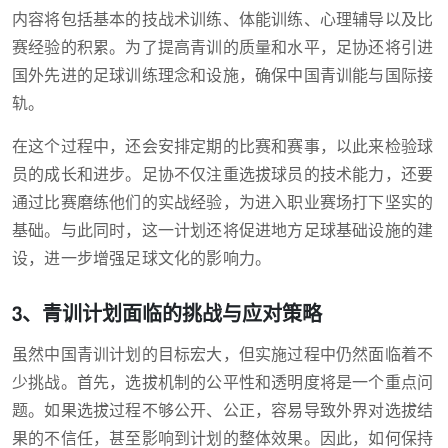
内容将包括基本的技战术训练、体能训练、心理辅导以及比
赛经验的积累。为了提高青训的质量和水平，足协还将引进
国外先进的足球训练理念和设施，确保中国青训能与国际接
轨。
在这个过程中，还会安排定期的比赛和赛事，以此来检验球
员的成长和进步。足协不仅注重选拔球员的技术能力，还要
通过比赛磨练他们的实战经验，为进入职业赛场打下坚实的
基础。与此同时，这一计划还将促进地方足球基础设施的建
设，进一步增强足球文化的影响力。
3、青训计划面临的挑战与应对策略
虽然中国青训计划的目标宏大，但实施过程中仍然面临着不
少挑战。首先，选拔机制的公平性和透明度将是一个重点问
题。如果选拔过程不够公开、公正，容易导致外界对选拔结
果的不信任，甚至影响到计划的整体效果。因此，如何保持