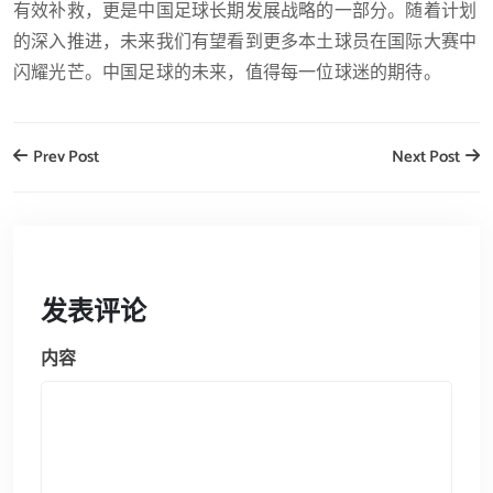
有效补救，更是中国足球长期发展战略的一部分。随着计划
的深入推进，未来我们有望看到更多本土球员在国际大赛中
闪耀光芒。中国足球的未来，值得每一位球迷的期待。
Prev Post
Next Post
发表评论
内容