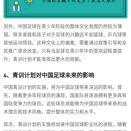
另外，中国足球在青少年阶段的整体文化氛围仍然较为薄
弱。很多家庭和孩子对于足球的兴趣远不如篮球、乒乓球等
其他运动项目。这种文化上的偏差，需要通过政策引导和全
民推广逐步改变。只有当足球在青少年中的受欢迎程度提
升，青训计划才能发挥出更大的效能。
4、青训计划对中国足球未来的影响
中国青训计划的实施，将为中国足球带来深远的影响。首
先，随着更多年轻球员的涌现，国家队将逐渐拥有更多具有
国际竞争力的球员。这些球员将能够为中国足球带来新的战
术理念和技术风格，提升整体的实力和水平。
其次，青训计划的实施将加速中国足球职业化的进程。随着