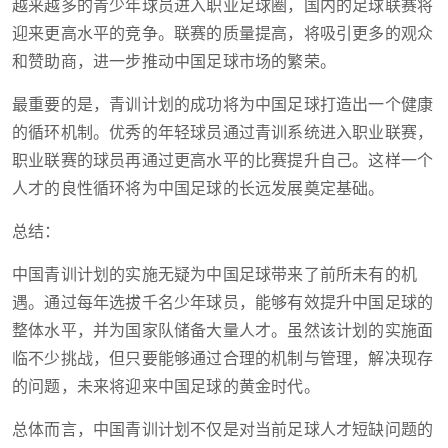
越来越多的青少年球员进入职业足球圈，国内的足球联赛将
迎来更高水平的竞争。联赛的质量提高，将吸引更多的观众
和赞助商，进一步推动中国足球市场的繁荣。
最重要的是，青训计划的成功将为中国足球打造出一个健康
的循环机制。优秀的年轻球员通过青训系统进入职业联赛，
职业联赛的球员再通过更高水平的比赛提升自己。这样一个
人才的良性循环将为中国足球的长远发展奠定基础。
总结：
中国青训计划的实施无疑为中国足球带来了前所未有的机
遇。通过每年选拔千名少年球员，能够有效提升中国足球的
整体水平，并为国家队储备大量人才。虽然该计划的实施面
临不少挑战，但只要能够通过合理的机制与管理，解决现存
的问题，未来将迎来中国足球的黄金时代。
总体而言，中国青训计划不仅是对当前足球人才短缺问题的