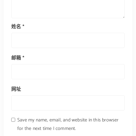
姓名
*
邮箱
*
网址
Save my name, email, and website in this browser
for the next time I comment.