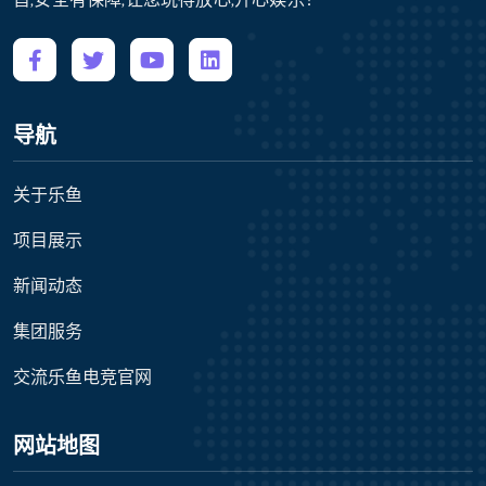
旨,安全有保障,让您玩得放心,开心娱乐！
导航
关于乐鱼
项目展示
新闻动态
集团服务
交流乐鱼电竞官网
网站地图