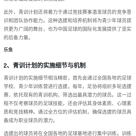
此外，青训计划还将着力于通过竞技赛事激发球员的竞争意
识和团队协作能力。这种选拔和培养机制将为青少年球员提
供更为广阔的舞台，也为中国足球的国际化发展提供了坚实
的后备力量。
乐鱼
2、青训计划的实施细节与机制
青训计划的实施细节相当精密，首先会通过全国各地的足球
学校、青少年训练营进行选拔。每年，足协将组织多轮选拔
赛，依托现有的青训机构，筛选出最具潜力的球员。这一过
程不仅考察球员的足球技能，还会评估其身体素质、心理素
质和竞技精神。通过全方位的评估机制，确保选拔的球员具
备成为职业球员的潜力。
选拔出的球员将在全国各地的足球基地进行集中训练。训练