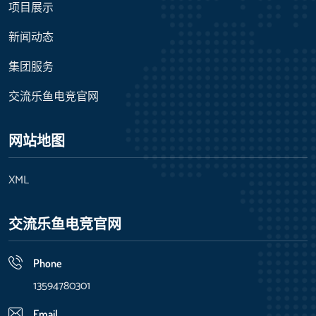
项目展示
新闻动态
集团服务
交流乐鱼电竞官网
网站地图
XML
交流乐鱼电竞官网
Phone
13594780301
Email