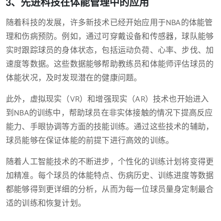
3、先进科技在体能管理中的应用
随着科技的发展，许多新技术已经开始应用于NBA的体能管
理和伤病预防。例如，通过可穿戴设备和传感器，球队能够
实时跟踪球员的身体状态，包括运动负荷、心率、步伐、加
速度等数据。这些数据能够帮助教练员和体能师评估球员的
体能状况，及时发现潜在的健康问题。
此外，虚拟现实（VR）和增强现实（AR）技术也开始进入
到NBA的训练中，帮助球员在非实体接触的情况下提高反应
能力、手眼协调等方面的技能训练。通过这些技术的辅助，
球员能够在保证体能的前提下进行高效的训练。
随着人工智能技术的不断进步，个性化的训练计划将变得更
加精准。每个球员的体能特点、伤病历史、训练进度等数据
都能够得到更详细的分析，从而为每一位球员量身定制最合
适的训练和恢复计划。