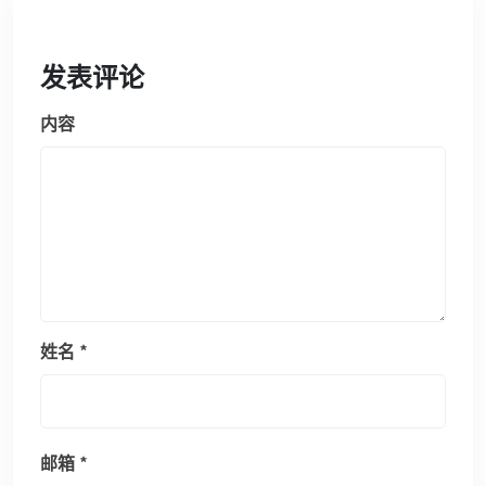
发表评论
内容
姓名
*
邮箱
*