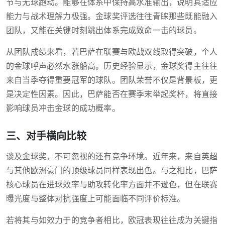
节与无球跑动。能够在体系中保持高水准输出，说明其适应
能力与战术理解力极强。金球奖评选往往青睐那些既能融入
团队，又能在关键时刻跳出体系完成致命一击的球员。
从团队成绩来看，若巴萨在联赛与欧战双线取得突破，个人
的金球呼声必然水涨船高。历史经验显示，金球奖得主往往
来自当季夺得重要冠军的球队。团队荣誉不仅是背景板，更
是决定性因素。因此，巴萨能否在赛季末举起奖杯，将直接
影响球员冲击金球的成功概率。
三、对手横向比较
谈及金球奖，不可忽视的还有竞争环境。近年来，来自英超
与其他欧洲豪门的顶级球员同样表现出色。与之相比，巴萨
核心球员在进球效率与助攻转化率方面并不逊色，但在联赛
曝光度与整体对抗强度上可能面临不同评价标准。
若将其与如效力于的竞争者相比，欧冠表现往往成为关键指