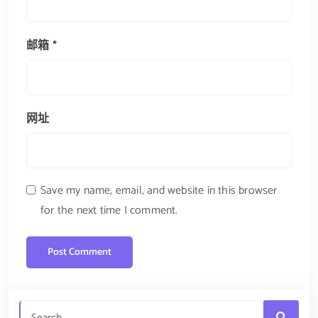
邮箱
*
网址
Save my name, email, and website in this browser
for the next time I comment.