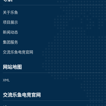
关于乐鱼
项目展示
新闻动态
集团服务
交流乐鱼电竞官网
网站地图
XML
交流乐鱼电竞官网