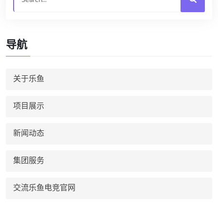
导航
关于乐鱼
项目展示
新闻动态
集团服务
交流乐鱼电竞官网