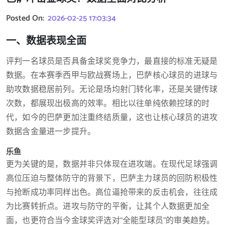
Posted On:
2026-02-25 17:03:34
一、数据表现全面
评判一名球员是否具备金球奖竞争力，最直接的标准无疑是
数据。在本赛季西甲与欧战赛场上，巴萨核心球员的进球与
助攻数据稳居前列。无论是场均射门转化率，还是关键传球
次数，都展现出极高的效率。相比以往单纯依赖控球的时
代，如今的巴萨更加注重终结质量，这也让核心球员的进攻
数据含金量进一步提升。
乐鱼
更为关键的是，数据并非只体现在进攻端。在现代足球强调
高位压迫与整体防守的背景下，巴萨主力球员的回防积极性
与抢断成功率同样出色。高位逼抢带来的反击机会，往往成
为比赛转折点。进攻与防守的平衡，让其个人数据更加全
面，也更符合当今金球奖评选对“全能型球员”的审美趋势。