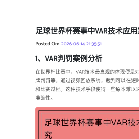
足球世界杯赛事中VAR技术应
Posted On:
2026-06-14 21:35:51
1、VAR判罚案例分析
在世界杯比赛中，VAR技术最直观的体现便是
牌判罚等。通过视频回放系统，裁判可以在短
和比赛过程。这种技术手段使得一些原本难以
准确性。