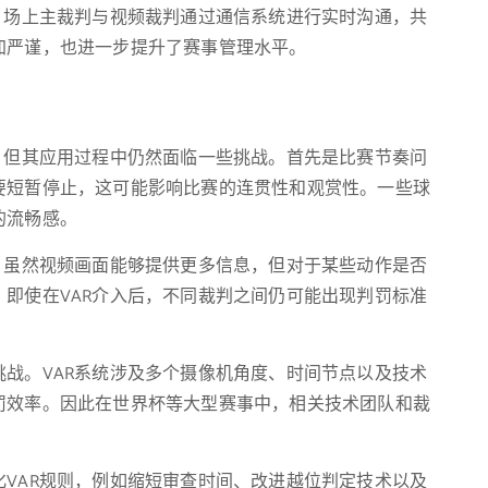
。场上主裁判与视频裁判通过通信系统进行实时沟通，共
加严谨，也进一步提升了赛事管理水平。
，但其应用过程中仍然面临一些挑战。首先是比赛节奏问
要短暂停止，这可能影响比赛的连贯性和观赏性。一些球
的流畅感。
。虽然视频画面能够提供更多信息，但对于某些动作是否
即使在VAR介入后，不同裁判之间仍可能出现判罚标准
战。VAR系统涉及多个摄像机角度、时间节点以及技术
罚效率。因此在世界杯等大型赛事中，相关技术团队和裁
VAR规则，例如缩短审查时间、改进越位判定技术以及