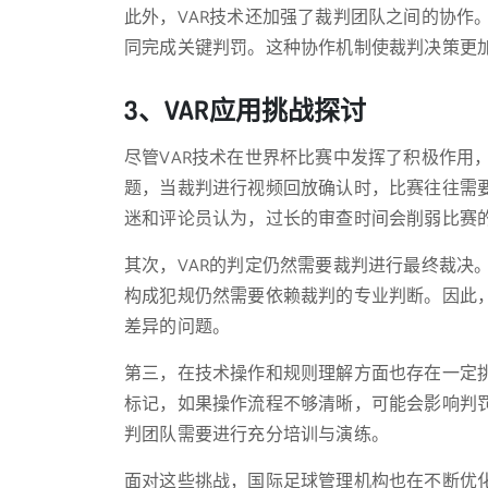
此外，VAR技术还加强了裁判团队之间的协作
同完成关键判罚。这种协作机制使裁判决策更
3、VAR应用挑战探讨
尽管VAR技术在世界杯比赛中发挥了积极作用
题，当裁判进行视频回放确认时，比赛往往需
迷和评论员认为，过长的审查时间会削弱比赛
其次，VAR的判定仍然需要裁判进行最终裁决
构成犯规仍然需要依赖裁判的专业判断。因此，
差异的问题。
第三，在技术操作和规则理解方面也存在一定挑
标记，如果操作流程不够清晰，可能会影响判
判团队需要进行充分培训与演练。
面对这些挑战，国际足球管理机构也在不断优化