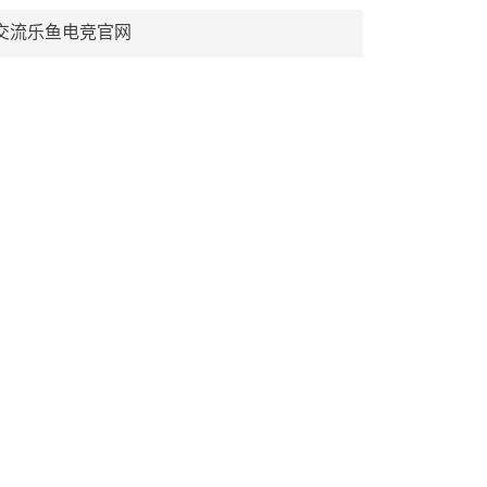
交流乐鱼电竞官网