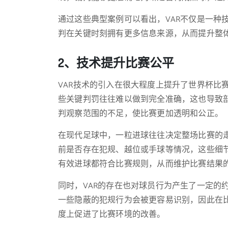
通过这些典型案例可以看出，VAR不仅是一种
判在关键时刻拥有更多信息来源，从而提升整
2、技术提升比赛公平
VAR技术的引入在很大程度上提升了世界杯比
些关键判罚往往难以做到完全准确，这也导致部
判观察范围的不足，使比赛更加透明和公正。
在现代足球中，一粒进球往往决定整场比赛的走
前是否存在犯规、越位或手球等情况，这些细
有效进球都符合比赛规则，从而维护比赛结果
同时，VAR的存在也对球员行为产生了一定的
一些隐蔽的犯规行为会被更容易识别，因此在
度上促进了比赛环境的改善。