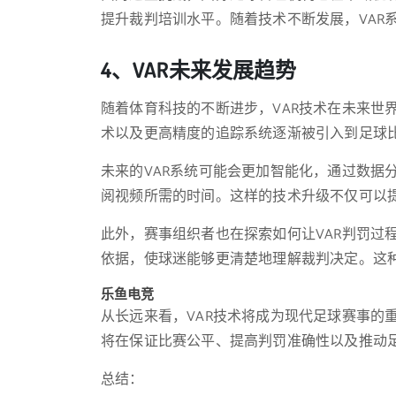
提升裁判培训水平。随着技术不断发展，VAR
4、VAR未来发展趋势
随着体育科技的不断进步，VAR技术在未来世
术以及更高精度的追踪系统逐渐被引入到足球
未来的VAR系统可能会更加智能化，通过数据
阅视频所需的时间。这样的技术升级不仅可以
此外，赛事组织者也在探索如何让VAR判罚过
依据，使球迷能够更清楚地理解裁判决定。这
乐鱼电竞
从长远来看，VAR技术将成为现代足球赛事的
将在保证比赛公平、提高判罚准确性以及推动
总结：