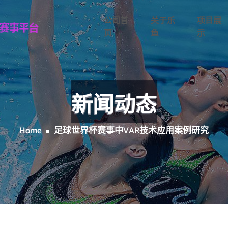
公司首
关于乐
项目展
页
鱼
示
新闻动态
Home
足球世界杯赛事中VAR技术应用案例研究