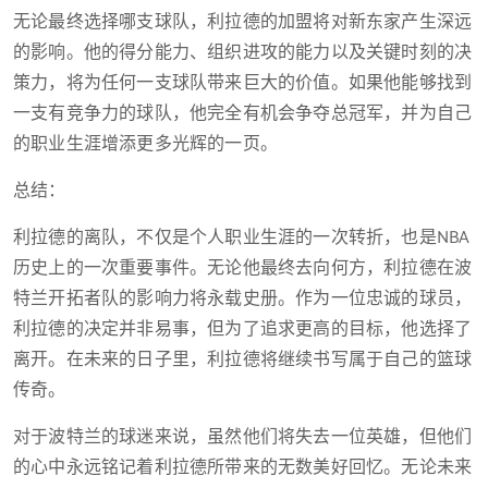
无论最终选择哪支球队，利拉德的加盟将对新东家产生深远
的影响。他的得分能力、组织进攻的能力以及关键时刻的决
策力，将为任何一支球队带来巨大的价值。如果他能够找到
一支有竞争力的球队，他完全有机会争夺总冠军，并为自己
的职业生涯增添更多光辉的一页。
总结：
利拉德的离队，不仅是个人职业生涯的一次转折，也是NBA
历史上的一次重要事件。无论他最终去向何方，利拉德在波
特兰开拓者队的影响力将永载史册。作为一位忠诚的球员，
利拉德的决定并非易事，但为了追求更高的目标，他选择了
离开。在未来的日子里，利拉德将继续书写属于自己的篮球
传奇。
对于波特兰的球迷来说，虽然他们将失去一位英雄，但他们
的心中永远铭记着利拉德所带来的无数美好回忆。无论未来