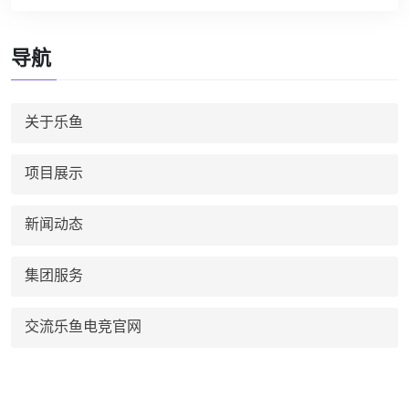
导航
关于乐鱼
项目展示
新闻动态
集团服务
交流乐鱼电竞官网