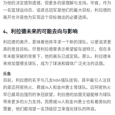
为他的决定感到遗憾，但更多的是理解与支持。毕竟，作为
一名篮球运动员，追逐总冠军是他们的最大目标，利拉德的
离开也许是他为实现这个目标做出的必要选择。
4、利拉德未来的可能去向与影响
利拉德的离开，意味着他将寻求一个新的球队，以便追求更
高的竞技目标。尽管利拉德曾表示希望留在波特兰，但在多
年未能突破的背景下，他的离队已成定局。那么，利拉德未
来将加盟哪支球队，成为了球迷和媒体广泛关注的话题。
乐鱼
目前，利拉德的名字与几支NBA强队挂钩，其中最引人注目
的是迈阿密热火、费城76人和金州勇士等球队。迈阿密热火
早已展现出强烈的争冠欲望，利拉德的加盟无疑能够为球队
带来更多的火力支持。而费城76人和金州勇士也有着类似的
需要，他们都渴望一名顶级控卫来强化球队的阵容。