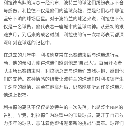
利拉德离队的消息一经公布，波特兰的球迷们纷纷表示不舍
与感伤。利拉德不仅是他们的篮球英雄，更是他们心中那位
坚守不渝的球场巨星。对于波特兰的球迷来说，利拉德不仅
仅是一名球员，他代表着一座城市的篮球精神。从最初的艰
难岁月，到后来的成名时刻，利拉德的每一次精彩表现都深
深印刻在球迷的记忆中。
在过去的几年中，利拉德常常在比赛结束后与球迷进行互
动，他的亲和力使得球迷们感到他是“自己人”。每当开拓者
队主场比赛结束时，利拉德总是与球迷们热烈拥抱，感谢他
们的支持。这种情感的纽带让波特兰的球迷们对利拉德产生
了深厚的感情，甚至在他离开后，仍然能够听到许多球迷为
他送上祝福。
利拉德的离队不仅仅是波特兰的一次失落，也是整个NBA的
告别。毕竟，利拉德作为联盟中的顶级球员，离开了自己效
力多年的球队，意味着他即将迎来新的挑战与篇章。球迷们