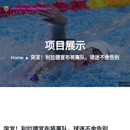
项目展示
Home
突发！利拉德宣布将离队，球迷不舍告别
突发！利拉德宣布将离队，球迷不舍告别