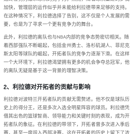
加快，管理层的运作似乎并未能给利拉德带来足够的支持。
在这种情况下，利拉德选择了告别，这不仅是个人发展的需
要，也是为了寻求一个更有竞争力的舞台。
此外，利拉德的离队也与NBA内部的竞争态势密切相关。随
着西部强队不断崛起，包括金州勇士、洛杉矶湖人、菲尼克
斯太阳等球队的崛起，开拓者队的竞争力逐渐下滑。在这样
一个大环境下，利拉德渴望拥有更多的机会争夺总冠军，他
的离队无疑是基于这一背景的理智决策。
2、利拉德对开拓者的贡献与影响
利拉德对波特兰开拓者队的贡献无需赘述。他不仅是球队历
史上的得分王，还是多次入选全明星阵容的球员。利拉德凭
借其出色的篮球智商、领导能力和关键时刻的表现，成为开
拓者队的象征。在利拉德的带领下，开拓者曾多次进入季后
赛，甚至一度闯入西部决赛，这在开拓者的历史上留下了浓