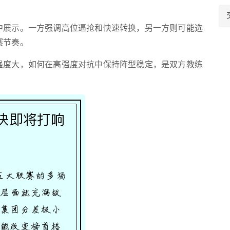
中展示。一方强调高位逼抢和快速转换，另一方则可能选
赛节奏。
强度大，如何在高强度对抗中保持阵型稳定，是双方教练