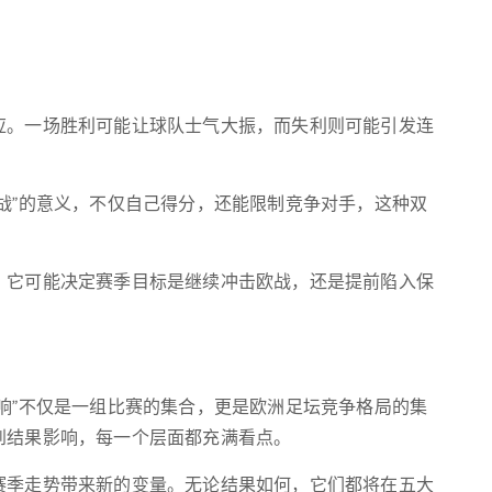
应。一场胜利可能让球队士气大振，而失利则可能引发连
战”的意义，不仅自己得分，还能限制竞争对手，这种双
，它可能决定赛季目标是继续冲击欧战，还是提前陷入保
响”不仅是一组比赛的集合，更是欧洲足坛竞争格局的集
到结果影响，每一个层面都充满看点。
赛季走势带来新的变量。无论结果如何，它们都将在五大