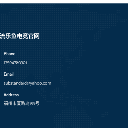
流乐鱼电竞官网
Phone
13594780301
Email
substandard@yahoo.com
Address
福州市厦路岛159号