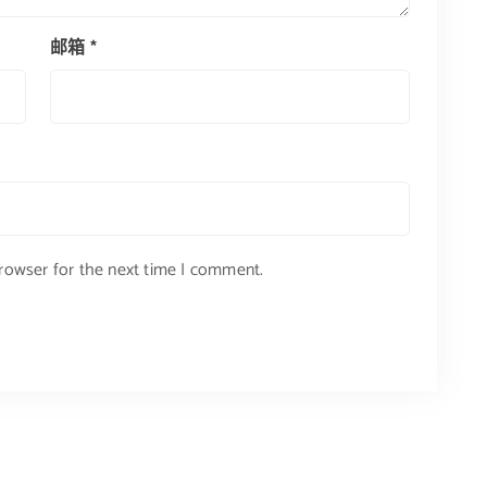
邮箱
*
browser for the next time I comment.