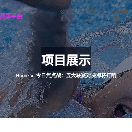
公司首
关于乐
项目展
页
鱼
示
项目展示
Home
今日焦点战：五大联赛对决即将打响