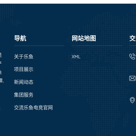
导航
网站地图
交
是
关于乐鱼
XML
产
项目展示
鱼
,
新闻动态
集团服务
交流乐鱼电竞官网