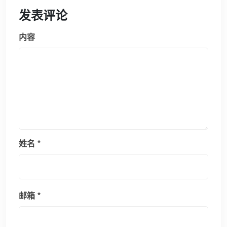
发表评论
内容
姓名
*
邮箱
*