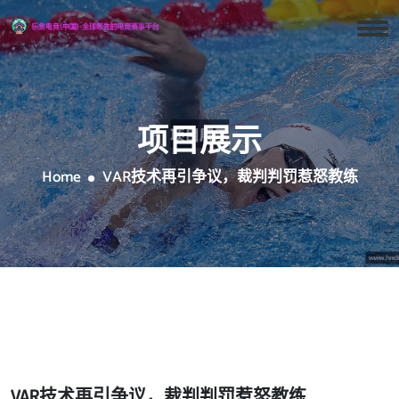
项目展示
Home
VAR技术再引争议，裁判判罚惹怒教练
VAR技术再引争议，裁判判罚惹怒教练