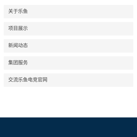
关于乐鱼
项目展示
新闻动态
集团服务
交流乐鱼电竞官网