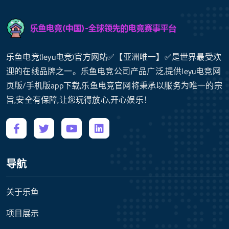
乐鱼电竞(leyu电竞)官方网站✅【亚洲唯一】✅是世界最受欢
迎的在线品牌之一。乐鱼电竞公司产品广泛,提供leyu电竞网
页版/手机版app下载,乐鱼电竞官网将秉承以服务为唯一的宗
旨,安全有保障,让您玩得放心,开心娱乐！
导航
关于乐鱼
项目展示