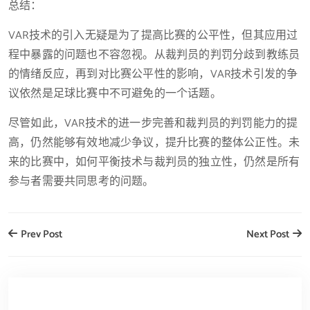
总结：
VAR技术的引入无疑是为了提高比赛的公平性，但其应用过
程中暴露的问题也不容忽视。从裁判员的判罚分歧到教练员
的情绪反应，再到对比赛公平性的影响，VAR技术引发的争
议依然是足球比赛中不可避免的一个话题。
尽管如此，VAR技术的进一步完善和裁判员的判罚能力的提
高，仍然能够有效地减少争议，提升比赛的整体公正性。未
来的比赛中，如何平衡技术与裁判员的独立性，仍然是所有
参与者需要共同思考的问题。
Prev Post
Next Post