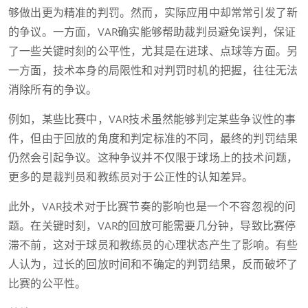
够做出更为精准的判罚。然而，实际应用中却常常引发了新
的争议。一方面，VAR确实能够帮助裁判员避免误判，保证
了一些关键时刻的公平性，尤其是在进球、点球等方面。另
一方面，技术本身的局限性和对判罚时机的把握，往往无法
消除所有的争议。
例如，某些比赛中，VAR技术虽然能够判定某些争议性的事
件，但由于回放的角度和判定标准的不同，最终的判罚结果
仍然会引起争议。这种争议并不仅限于球场上的技术问题，
更多的是裁判员和教练员对于公正性的认知差异。
此外，VAR技术对于比赛节奏的影响也是一个不容忽视的问
题。在关键时刻，VAR的回放可能需要几分钟，导致比赛停
滞不前，这对于球员和教练员的心理状态产生了影响。有些
人认为，过长的回放时间和不确定的判罚结果，反而破坏了
比赛的公平性。