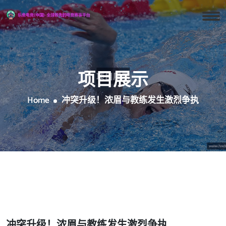
项目展示
Home
冲突升级！浓眉与教练发生激烈争执
冲突升级！浓眉与教练发生激烈争执