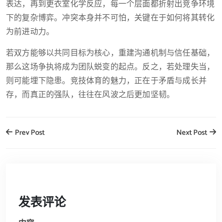
表达，再到更衣室化学反应，每一个层面都折射出竞争环境
下的复杂博弈。冲突本身并不可怕，关键在于如何将其转化
为前进动力。
若双方能够以共同目标为核心，重建沟通机制与信任基础，
那么这场争执将成为团队蜕变的起点。反之，若处理失当，
则可能埋下隐患。竞技体育的魅力，正在于矛盾与成长并
存，而真正的强队，往往在风波之后更加坚韧。
Prev Post
Next Post
发表评论