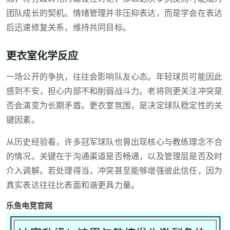
团队成长的契机。情绪管理并非压抑表达，而是学会在表达
后迅速修复关系，维持共同目标。
更衣室化学反应
一场公开的争执，往往会影响队友心态。年轻球员可能因此
感到不安，担心内部不和削弱战斗力。老将则更关注冲突是
否会演变为长期矛盾。更衣室氛围，是决定球队稳定性的关
键因素。
从历史经验看，许多冠军球队也曾出现核心与教练理念不合
的情况。关键在于沟通渠道是否畅通，以及管理层是否及时
介入调解。若处理得当，冲突甚至能够增强彼此信任，因为
真实表达往往比表面和谐更具力量。
乐鱼电竞官网