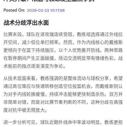
Posted On:
2026-02-23 10:17:56
战术分歧浮出水面
比赛末段，球队在进攻端连续受阻，教练组选择通过外线拉
开空间，减少低位单打频率。然而，作为内线核心的戴维斯
更倾向于在篮下持续施压，以个人优势撕开防线。两种思路
在暂停期间产生正面碰撞，场边交流明显带有情绪色彩，战
术板前的指点逐渐演变为争论。
从技术层面来看，教练强调的是整体流动与球权分享，希望
通过高位策应与快速转移创造空位投篮机会。而戴维斯则认
为对手内线轮换缓慢，持续冲击能够更快制造杀伤。双方并
非简单对错，而是对比赛节奏判断的不同，这种分歧在高强
度对抗中被无限放大。
进一步分析可见，球队近期外线命中率波动明显，教练更担