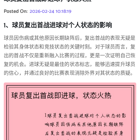
Posted On:
2026-02-24 10:18:19
1、球员复出首战进球对个人状态的影响
球员因伤病或其他原因长期缺阵后，复出首战的表现无疑是
检验其身体状态和竞技状态的关键时刻。对于球员而言，复
出的首战不仅是重新融入比赛的过程，更是一次证明自己恢
复的机会。进球无疑是最佳的状态标志，能够迅速提升球员
的信心，并通过良好的比赛表现消除外界对其状态的质疑。