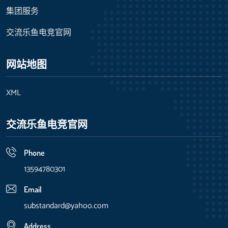
集团服务
交流乐鱼电竞官网
网站地图
XML
交流乐鱼电竞官网
Phone
13594780301
Email
substandard@yahoo.com
Address