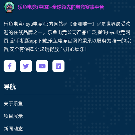
乐鱼电竞(leyu电竞)官方网站✅【亚洲唯一】✅是世界最受欢
迎的在线品牌之一。乐鱼电竞公司产品广泛,提供leyu电竞网
页版/手机版app下载,乐鱼电竞官网将秉承以服务为唯一的宗
旨,安全有保障,让您玩得放心,开心娱乐！
导航
关于乐鱼
项目展示
新闻动态