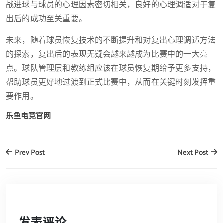
战进球与球员的心理因素密切相关，良好的心理调适对于复
出后的成功至关重要。
未来，随着球员恢复技术的不断提升和对复出心理调适方法
的探索，复出后的表现无疑会越来越成为比赛中的一大亮
点。球队管理层和教练组应该在球员恢复期给予更多支持，
帮助球员更好地过渡到正式比赛中，从而在关键时刻发挥重
要作用。
乐鱼电竞官网
Prev Post
Next Post
发表评论