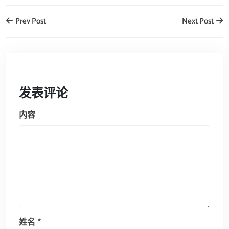
Prev Post
Next Post
发表评论
内容
姓名
*