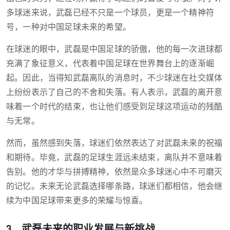
多球迷来说，武磊已经不只是一个球员，更是一个精神符
号，一种对中国足球未来的希望。
在球迷的眼中，武磊是中国足球的骄傲，他的每一次进球都
充满了象征意义，代表着中国足球在世界舞台上的逐渐崛
起。因此，当得知武磊离队的消息时，不少球迷在社交媒体
上纷纷表示了自己的不舍和失落。有人表示，武磊的离开意
味着一个时代的结束，也让他们感受到足球这项运动的残酷
与无常。
然而，虽然感到失落，球迷们依然表达了对武磊未来的祝福
和期待。毕竟，武磊的足球生涯远未结束，离队并不意味着
告别。他的才华与拼搏精神，依然是众多球迷心中不可磨灭
的记忆。未来无论武磊选择哪条路，球迷们都相信，他会继
续为中国足球带来更多的荣耀与惊喜。
3、武磊未来的职业发展与新挑战