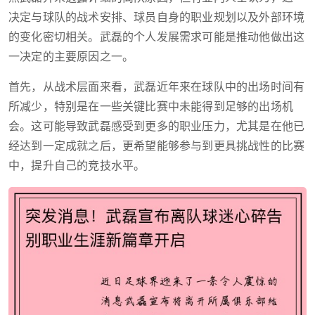
决定与球队的战术安排、球员自身的职业规划以及外部环境
的变化密切相关。武磊的个人发展需求可能是推动他做出这
一决定的主要原因之一。
首先，从战术层面来看，武磊近年来在球队中的出场时间有
所减少，特别是在一些关键比赛中未能得到足够的出场机
会。这可能导致武磊感受到更多的职业压力，尤其是在他已
经达到一定成就之后，更希望能够参与到更具挑战性的比赛
中，提升自己的竞技水平。