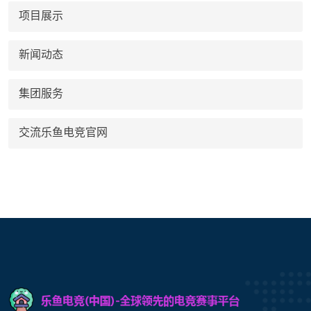
项目展示
新闻动态
集团服务
交流乐鱼电竞官网