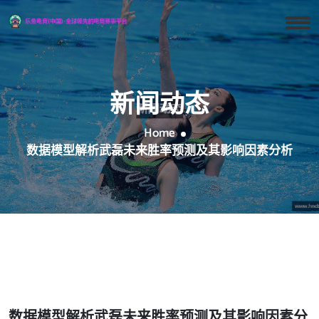
新闻动态
Home
数据模型解析武磊未来胜率预测及其影响因素分析
数据模型解析武磊未来胜率预测及其影响因素分