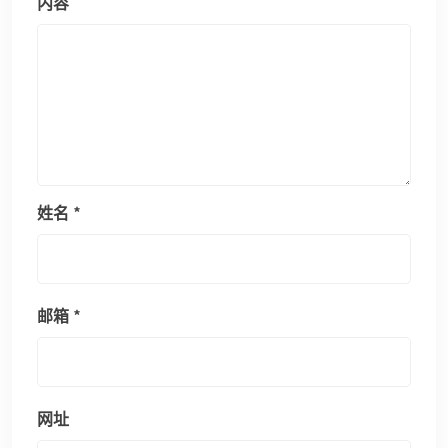
内容
姓名
*
邮箱
*
网址