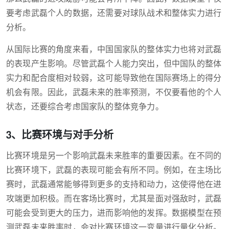
要考虑武磊个人的数据，还需要对球队战术和整体实力进行
分析。
从国际比赛的角度来看，中国国家队的整体实力也将对武磊
的表现产生影响。尽管武磊个人能力突出，但中国队的整体
实力和配合度相对较弱，这可能导致他在国际赛场上的得分
机会有限。因此，武磊未来的胜率预测，不仅要看他的个人
状态，还要综合考虑国家队的整体竞争力。
3、比赛环境与对手分析
比赛环境是另一个影响武磊未来胜率的重要因素。在不同的
比赛环境下，武磊的表现可能会有所不同。例如，在主场比
赛时，武磊通常能够得到更多的支持和动力，这使得他在进
攻端更加积极。而在客场比赛时，尤其是面对强敌时，武磊
可能会受到更大的压力，进而影响他的发挥。数据模型在预
测武磊未来胜率时，会对比赛环境这一变量进行量化分析。