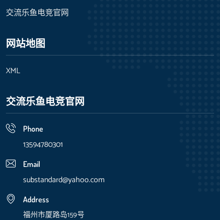
交流乐鱼电竞官网
网站地图
XML
交流乐鱼电竞官网
Phone
13594780301
Email
substandard@yahoo.com
Address
福州市厦路岛159号