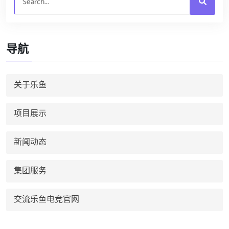
导航
关于乐鱼
项目展示
新闻动态
集团服务
交流乐鱼电竞官网