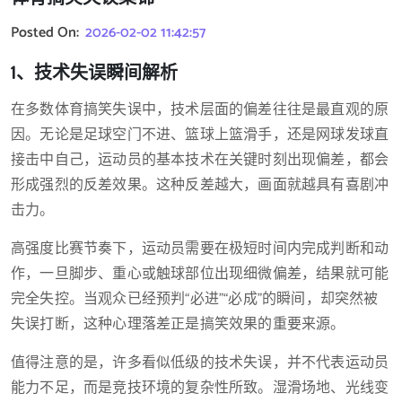
Posted On:
2026-02-02 11:42:57
1、技术失误瞬间解析
在多数体育搞笑失误中，技术层面的偏差往往是最直观的原
因。无论是足球空门不进、篮球上篮滑手，还是网球发球直
接击中自己，运动员的基本技术在关键时刻出现偏差，都会
形成强烈的反差效果。这种反差越大，画面就越具有喜剧冲
击力。
高强度比赛节奏下，运动员需要在极短时间内完成判断和动
作，一旦脚步、重心或触球部位出现细微偏差，结果就可能
完全失控。当观众已经预判“必进”“必成”的瞬间，却突然被
失误打断，这种心理落差正是搞笑效果的重要来源。
值得注意的是，许多看似低级的技术失误，并不代表运动员
能力不足，而是竞技环境的复杂性所致。湿滑场地、光线变