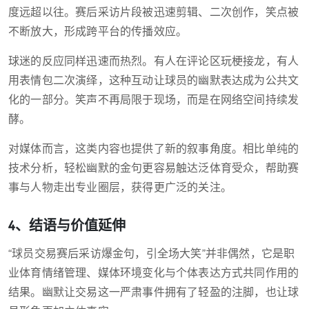
度远超以往。赛后采访片段被迅速剪辑、二次创作，笑点被
不断放大，形成跨平台的传播效应。
球迷的反应同样迅速而热烈。有人在评论区玩梗接龙，有人
用表情包二次演绎，这种互动让球员的幽默表达成为公共文
化的一部分。笑声不再局限于现场，而是在网络空间持续发
酵。
对媒体而言，这类内容也提供了新的叙事角度。相比单纯的
技术分析，轻松幽默的金句更容易触达泛体育受众，帮助赛
事与人物走出专业圈层，获得更广泛的关注。
4、结语与价值延伸
“球员交易赛后采访爆金句，引全场大笑”并非偶然，它是职
业体育情绪管理、媒体环境变化与个体表达方式共同作用的
结果。幽默让交易这一严肃事件拥有了轻盈的注脚，也让球