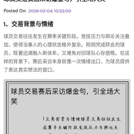
Posted On:
2026-02-04 10:53:00
1、交易背景与情绪
球员交易往往发生在赛季关键阶段，竞技压力与舆论关注叠
加，使得当事人的心理状态格外复杂。刚刚完成转会的球
员，既要迅速融入新体系，又难免对旧球队心存感慨。在这
样的背景下，赛后采访本身就像一次情绪出口，为球员提供
了表达真实想法的窗口。