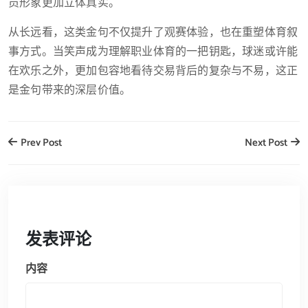
员形象更加立体真实。
从长远看，这类金句不仅提升了观赛体验，也在重塑体育叙
事方式。当笑声成为理解职业体育的一把钥匙，球迷或许能
在欢乐之外，更加包容地看待交易背后的复杂与不易，这正
是金句带来的深层价值。
Prev Post
Next Post
发表评论
内容