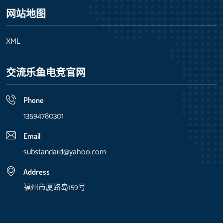
网站地图
XML
交流乐鱼电竞官网
Phone
13594780301
Email
substandard@yahoo.com
Address
福州市厦路岛159号