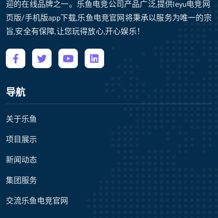
迎的在线品牌之一。乐鱼电竞公司产品广泛,提供leyu电竞网
页版/手机版app下载,乐鱼电竞官网将秉承以服务为唯一的宗
旨,安全有保障,让您玩得放心,开心娱乐！
导航
关于乐鱼
项目展示
新闻动态
集团服务
交流乐鱼电竞官网