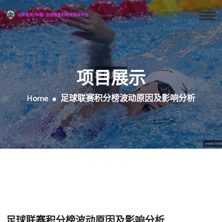
项目展示
Home
足球联赛积分榜波动原因及影响分析
足球联赛积分榜波动原因及影响分析