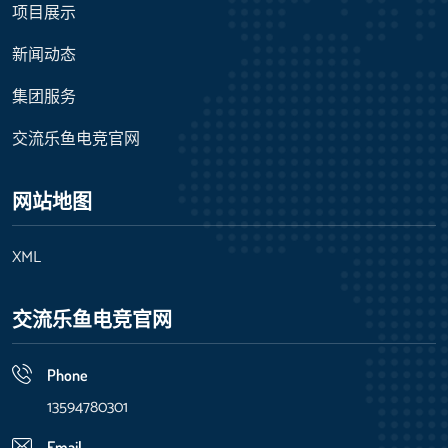
项目展示
新闻动态
集团服务
交流乐鱼电竞官网
网站地图
XML
交流乐鱼电竞官网
Phone
13594780301
Email