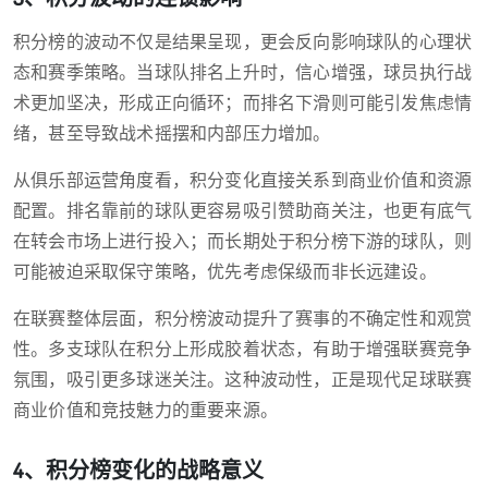
积分榜的波动不仅是结果呈现，更会反向影响球队的心理状
态和赛季策略。当球队排名上升时，信心增强，球员执行战
术更加坚决，形成正向循环；而排名下滑则可能引发焦虑情
绪，甚至导致战术摇摆和内部压力增加。
从俱乐部运营角度看，积分变化直接关系到商业价值和资源
配置。排名靠前的球队更容易吸引赞助商关注，也更有底气
在转会市场上进行投入；而长期处于积分榜下游的球队，则
可能被迫采取保守策略，优先考虑保级而非长远建设。
在联赛整体层面，积分榜波动提升了赛事的不确定性和观赏
性。多支球队在积分上形成胶着状态，有助于增强联赛竞争
氛围，吸引更多球迷关注。这种波动性，正是现代足球联赛
商业价值和竞技魅力的重要来源。
4、积分榜变化的战略意义