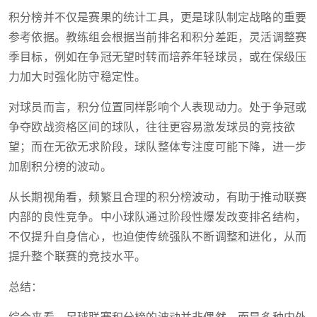
积分榜并不仅是赛果的统计工具，更是球队制定战略的重要
参考依据。教练组会根据当前排名和积分差距，灵活调整赛
季目标，例如在争冠无望时转而培养年轻球员，或在保级压
力加大时强化防守稳定性。
对球员而言，积分位置同样影响个人表现动力。处于争冠或
争夺欧战资格区间的球队，往往更容易激发球员的竞技欲
望；而在无欲无求阶段，球队整体专注度可能下降，进一步
加剧积分榜的波动。
从长期视角看，频繁且合理的积分榜波动，有助于推动联赛
内部的良性竞争。中小球队通过阶段性爆发改变排名结构，
不仅提升自身信心，也迫使传统强队不断调整和进化，从而
提升整个联赛的竞技水平。
总结：