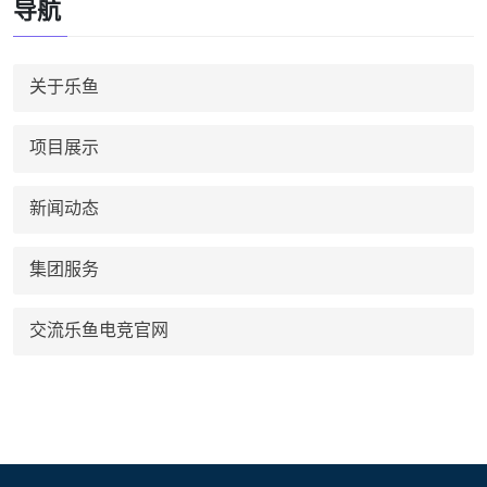
导航
关于乐鱼
项目展示
新闻动态
集团服务
交流乐鱼电竞官网